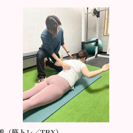
定着（筋トレ／TRX）