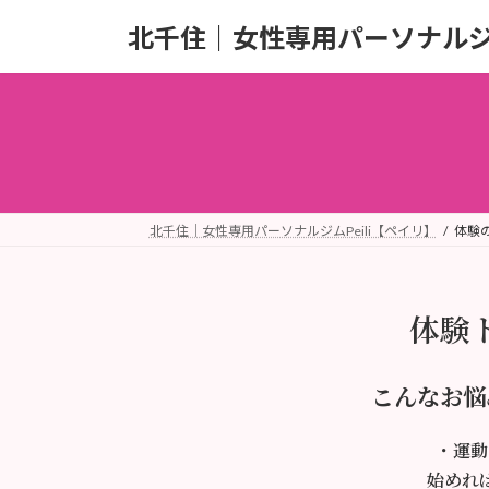
コ
ナ
北千住｜女性専用パーソナルジム
ン
ビ
テ
ゲ
ン
ー
ツ
シ
へ
ョ
ス
ン
キ
に
ッ
移
北千住｜女性専用パーソナルジムPeili【ペイリ】
体験
プ
動
体験
こんなお悩
・運動
始めれ