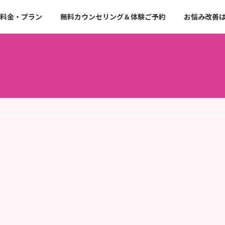
料金・プラン
無料カウンセリング＆体験ご予約
お悩み改善