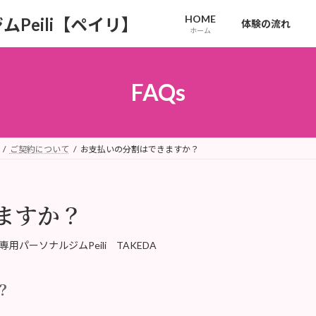
HOME
Peili【ペイリ】
体験の流れ
ホーム
FAQs
ご契約について
お支払いの分割はできますか？
ますか？
専用パーソナルジムPeili TAKEDA
？