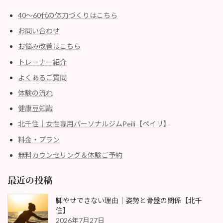
40〜60代の体力づくりはこちら
お問い合わせ
お悩み改善はこちら
トレーナー紹介
よくあるご質問
体験の流れ
健康豆知識
北千住｜女性専用パーソナルジムPeili【ペイリ】
料金・プラン
無料カウンセリング＆体験ご予約
最近の投稿
脚やせできない理由｜姿勢と骨盤の関係【北千
住】
2026年7月27日