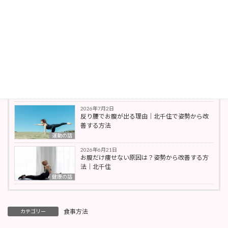
最新の投稿
2026年7月27日
脚やせできない理由｜姿勢と骨盤の関係【北千
住】
姿勢改善
2026年7月18日
北千住｜肩こり改善と姿勢と呼吸の関係
姿勢改善
2026年7月2日
反り腰でお腹が出る理由｜北千住で姿勢から改
善する方法
運動の話
2026年6月21日
お腹だけ痩せない原因は？姿勢から改善する方
法｜北千住
健康の話
食事方法
カテゴリー