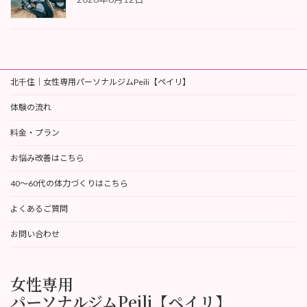
北千住｜女性専用パーソナルジムPeili【ペイリ】
体験の流れ
料金・プラン
お悩み改善はこちら
40〜60代の体力づくりはこちら
よくあるご質問
お問い合わせ
女性専用
パーソナルジムPeili【ペイリ】