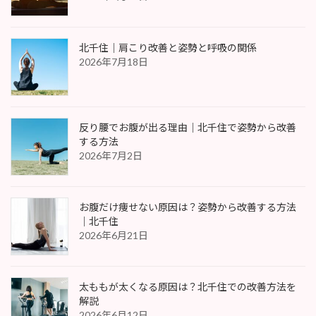
北千住｜肩こり改善と姿勢と呼吸の関係
2026年7月18日
反り腰でお腹が出る理由｜北千住で姿勢から改善
する方法
2026年7月2日
お腹だけ痩せない原因は？姿勢から改善する方法
｜北千住
2026年6月21日
太ももが太くなる原因は？北千住での改善方法を
解説
2026年6月12日