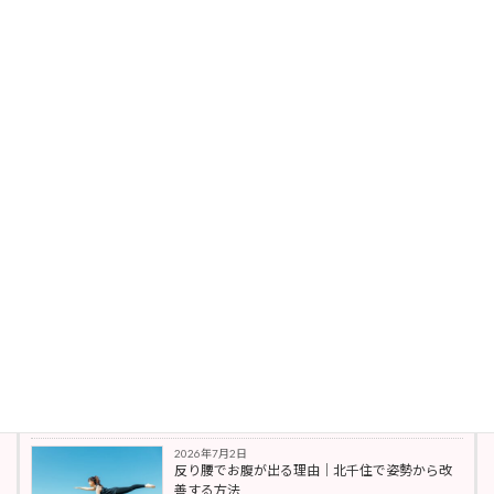
・マット ピラティス インストラクター(RPS30
資格）
・日本肥満予防健康協会認定JOPHダイエット
アドバイザー
・TRXサスペンショントレーニングコース
・MGAストレッチスクールのベーシックコー
ス
最新の投稿
2026年7月27日
脚やせできない理由｜姿勢と骨盤の関係【北千
住】
姿勢改善
2026年7月18日
北千住｜肩こり改善と姿勢と呼吸の関係
姿勢改善
2026年7月2日
反り腰でお腹が出る理由｜北千住で姿勢から改
善する方法