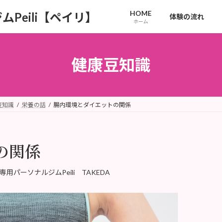
HOME
Peili【ペイリ】
体験の流れ
ホーム
健康豆知識
豆知識
栄養の話
腸内環境とダイエットの関係
の関係
専用パーソナルジムPeili TAKEDA