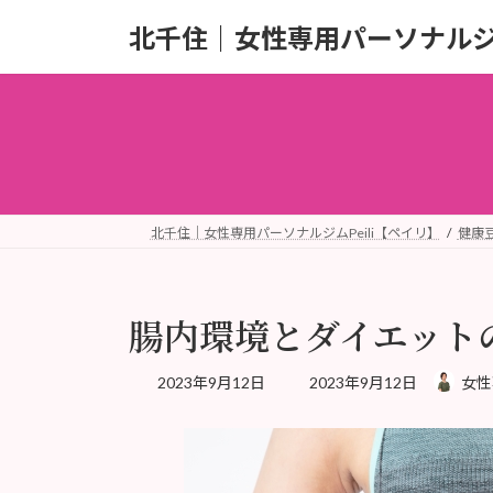
コ
ナ
北千住｜女性専用パーソナルジム
ン
ビ
テ
ゲ
ン
ー
ツ
シ
へ
ョ
ス
ン
キ
に
ッ
移
北千住｜女性専用パーソナルジムPeili【ペイリ】
健康
プ
動
腸内環境とダイエット
最
2023年9月12日
2023年9月12日
女性
終
更
新
日
時