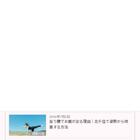
・日本肥満予防健康協会認定JOPHダイエット
アドバイザー
・TRXサスペンショントレーニングコース
・MGAストレッチスクールのベーシックコー
ス
最新の投稿
2026年7月27日
脚やせできない理由｜姿勢と骨盤の関係【北千
住】
姿勢改善
2026年7月18日
北千住｜肩こり改善と姿勢と呼吸の関係
姿勢改善
2026年7月2日
反り腰でお腹が出る理由｜北千住で姿勢から改
善する方法
運動の話